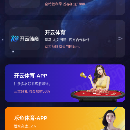
公司邮箱
market@iianzhi-fitting.com
内贸部电话：
0315 6500133/6509901
扫一扫，关注我们