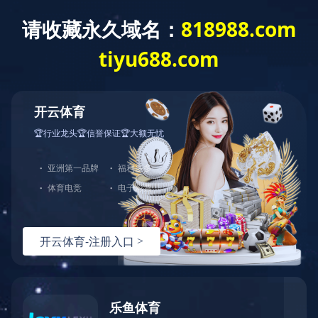
公司新闻
行业动态
招标信息
招贤纳士
2024/12/12
【新闻】云开·kaiyun(中国)体育官方网站-登录入口集团申
报的项目荣获“杭氧杯”第三届全国机械工业产品质量创新
大赛银奖！
2024/12/11
中铸协在佛山组织召开新形势下铸造行业面临焦点问题专