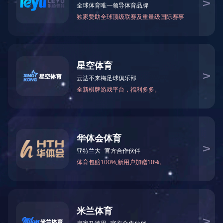
题研讨会
2024/11/28
切磋展技 匠心闪耀——第九届全国铸造行业职业技能竞赛
圆满闭幕
2024/11/28
【新闻】祝贺云开·kaiyun(中国)体育官方网站-登录入口集
团参赛选手在2024年“圣泉杯”第九届全国铸造行业职业技
能竞赛中取得优异成绩！
2024/11/06
云开·kaiyun(中国)体育官方网站-登录入口集团邀您关注第
九届“圣泉杯”全国铸造行业职业技能竞赛
1
<
2
3
4
...
21
>