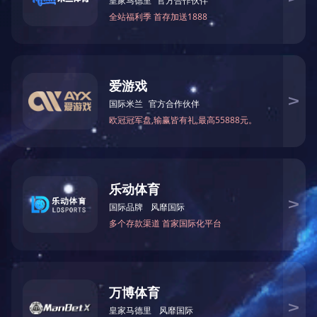
热销产品
沟槽管件A70Z0123
沟槽管件A70Z8136
沟槽管件A70Z8137
沟槽管件A70Z8138
沟槽管件A70Z8140
沟槽管件A70Z0099
沟槽管件AA70Z0066
沟槽衬塑-中大三通（蓝）